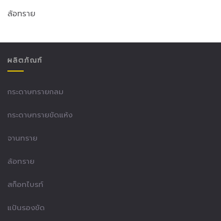
ล้อทราย
ผลิตภัณฑ์
กระดาษทรายกลม
กระดาษทรายขัดแห้ง
จานทราย
ล้อทราย
สก็อทไบรท์
แป้นรองขัด