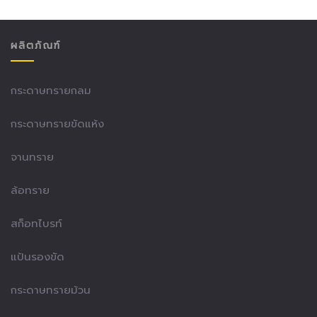
ผลิตภัณฑ์
กระดาษทรายกลม
กระดาษทรายขัดแห้ง
จานทราย
ล้อทราย
สก็อทไบรท์
แป้นรองขัด
กระดาษทรายม้วน