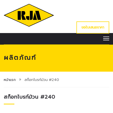
ขอใบเสนอราคา
ผลิตภัณฑ์
หน้าแรก
สก็อทไบรท์ม้วน #240
สก็อทไบรท์ม้วน #240